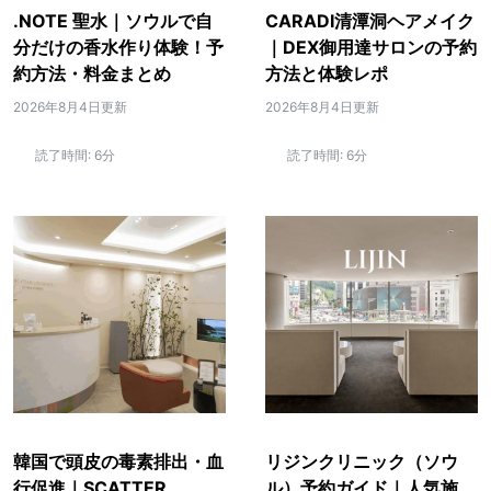
.NOTE 聖水｜ソウルで自
CARADI清潭洞ヘアメイク
分だけの香水作り体験！予
｜DEX御用達サロンの予約
約方法・料金まとめ
方法と体験レポ
2026年8月4日更新
2026年8月4日更新
読了時間:
6分
読了時間:
6分
韓国で頭皮の毒素排出・血
リジンクリニック（ソウ
行促進｜SCATTER
ル）予約ガイド｜人気施