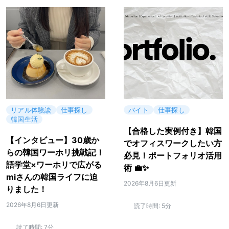
リアル体験談
仕事探し
バイト
仕事探し
韓国生活
【合格した実例付き】韓国
【インタビュー】30歳か
でオフィスワークしたい方
らの韓国ワーホリ挑戦記！
必見！ポートフォリオ活用
語学堂×ワーホリで広がる
術 💼✨
miさんの韓国ライフに迫
2026年8月6日更新
りました！
2026年8月6日更新
読了時間:
5分
読了時間:
7分