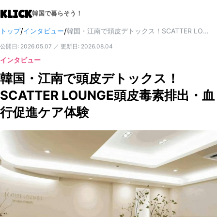
KLICK
韓国で暮らそう！
/
/
トップ
インタビュー
韓国・江南で頭皮デトックス！SCATTER LOUNGE頭皮毒素排出・血行促進ケア体験
公開日
:
2026.05.07
／
更新日
:
2026.08.04
インタビュー
韓国・江南で頭皮デトックス！
SCATTER LOUNGE頭皮毒素排出・血
行促進ケア体験