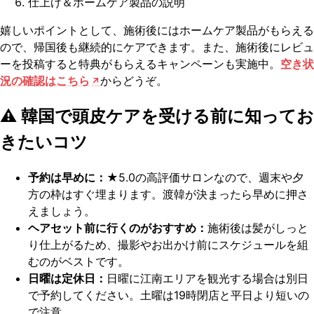
仕上げ＆ホームケア製品の説明
嬉しいポイントとして、施術後にはホームケア製品がもらえる
ので、帰国後も継続的にケアできます。また、施術後にレビュ
ーを投稿すると特典がもらえるキャンペーンも実施中。
空き状
況の確認はこちら
からどうぞ。
⚠️ 韓国で頭皮ケアを受ける前に知ってお
きたいコツ
予約は早めに：
★5.0の高評価サロンなので、週末や夕
方の枠はすぐ埋まります。渡韓が決まったら早めに押さ
えましょう。
ヘアセット前に行くのがおすすめ：
施術後は髪がしっと
り仕上がるため、撮影やお出かけ前にスケジュールを組
むのがベストです。
日曜は定休日：
日曜に江南エリアを観光する場合は別日
で予約してください。土曜は19時閉店と平日より短いの
で注意。