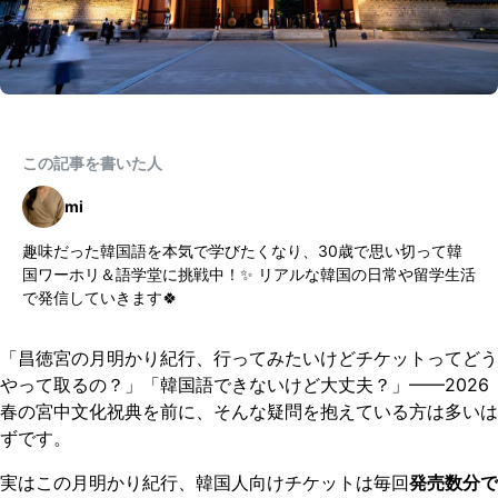
この記事を書いた人
mi
趣味だった韓国語を本気で学びたくなり、30歳で思い切って韓
国ワーホリ＆語学堂に挑戦中！✨ リアルな韓国の日常や留学生活
で発信していきます🍀
「昌徳宮の月明かり紀行、行ってみたいけどチケットってどう
やって取るの？」「韓国語できないけど大丈夫？」——2026
春の宮中文化祝典を前に、そんな疑問を抱えている方は多いは
ずです。
実はこの月明かり紀行、韓国人向けチケットは毎回
発売数分で