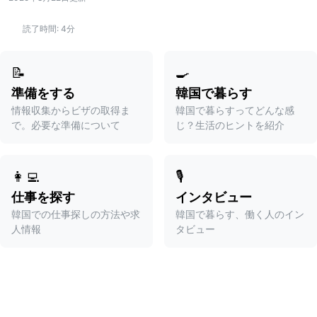
読了時間:
4分
📝
🍳
準備をする
韓国で暮らす
情報収集からビザの取得ま
韓国で暮らすってどんな感
で。必要な準備について
じ？生活のヒントを紹介
👩‍💻
🎙️
仕事を探す
インタビュー
韓国での仕事探しの方法や求
韓国で暮らす、働く人のイン
人情報
タビュー