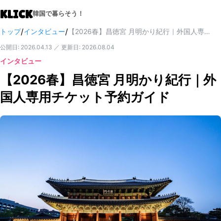
KLICK
韓国で暮らそう！
/
/
トップ
インタビュー
【2026春】昌徳宮 月明かり紀行｜外国人専用チケット予約ガイド
公開日
:
2026.04.13
／
更新日
:
2026.08.04
インタビュー
【2026春】昌徳宮 月明かり紀行｜外
国人専用チケット予約ガイド