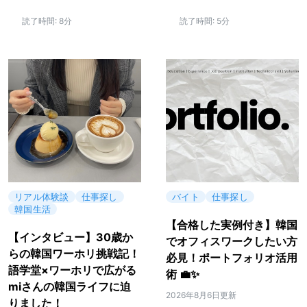
読了時間:
8分
読了時間:
5分
リアル体験談
仕事探し
バイト
仕事探し
韓国生活
【合格した実例付き】韓国
【インタビュー】30歳か
でオフィスワークしたい方
らの韓国ワーホリ挑戦記！
必見！ポートフォリオ活用
語学堂×ワーホリで広がる
術 💼✨
miさんの韓国ライフに迫
2026年8月6日更新
りました！