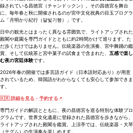
録されている昌徳宮（チャンドックン）。その昌徳宮を舞台
に、毎年春と秋に開催されるのが宮中文化祝典の目玉プログラ
ム「月明かり紀行（달빛기행）」です。
日中の観光とはまったく異なる雰囲気で、ライトアップされた
殿閣や庭園を専門ガイドとともに約2時間かけて巡ります。た
だ歩くだけではありません。伝統楽器の生演奏、宮中舞踊の鑑
賞、そして伝統茶と宮中菓子の試食まで含まれた、
五感で楽し
む夜の宮廷体験
です。
2026年春の開催では多言語ガイド（日本語対応あり）が用意
されているため、韓国語がわからなくても安心して参加できま
す。
🇰🇷 詳細を見る・予約する
専門ガイドの解説とともに、夜の昌徳宮を巡る特別な体験プロ
グラムです。世界文化遺産に登録された昌徳宮を歩きながら、
ライトアップされた殿閣を鑑賞。上涼亭では、伝統楽器・大琴
（テグム）の生演奏を楽しめます。