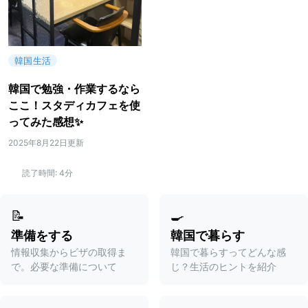
韓国生活
韓国で勉強・作業するなら
ここ！スタディカフェを使
ってみた感想✨
2025年8月22日更新
読了時間:
4分
📝
🍳
準備をする
韓国で暮らす
情報収集からビザの取得ま
韓国で暮らすってどんな感
で。必要な準備について
じ？生活のヒントを紹介