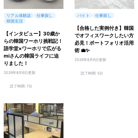
リアル体験談
仕事探し
バイト
仕事探し
韓国生活
【合格した実例付き】韓国
【インタビュー】30歳か
でオフィスワークしたい方
らの韓国ワーホリ挑戦記！
必見！ポートフォリオ活用
語学堂×ワーホリで広がる
術 💼✨
miさんの韓国ライフに迫
2026年8月6日更新
りました！
2026年8月6日更新
読了時間:
5分
読了時間:
7分