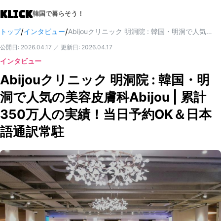
KLICK
韓国で暮らそう！
/
/
トップ
インタビュー
Abijouクリニック 明洞院 : 韓国・明洞で人気の美容皮膚科Abijou | 累計350万人の実績！当日予約OK＆日本語通訳常駐
公開日
:
2026.04.17
／
更新日
:
2026.04.17
インタビュー
Abijouクリニック 明洞院 : 韓国・明
洞で人気の美容皮膚科Abijou | 累計
350万人の実績！当日予約OK＆日本
語通訳常駐