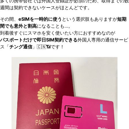
多くの携帯会社では外国人登録証が必須のため、取得までの数
週間は契約できないケースがほとんどです。
その間、
eSIMを一時的に使う
という選択肢もありますが
短期
間でも意外と割高
になることも…。
到着後すぐにスマホを安く使いたい方におすすめなのが
パスポートだけで即日SIM契約できる
外国人専用の通信サービ
ス「
チング通信
」🇨🇳📶です！