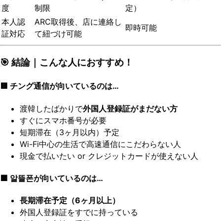
度
制限
定）
本人認
ARC取得後、店に連絡し
即時可能
証対応
て紐づけ可能
🎯 結論｜こんな人におすすめ！
🟥 チング通信が向いているのは…
渡韓したばかりで
外国人登録証がまだない方
すぐにスマホ番号が必要
短期滞在（3ヶ月以内）予定
Wi-Fi中心の生活で高速通信にこだわらない人
現金で払いたい or クレジットカードが使えない人
🟩 알뜰폰が向いているのは…
長期滞在予定（6ヶ月以上）
外国人登録証をすでに持っている