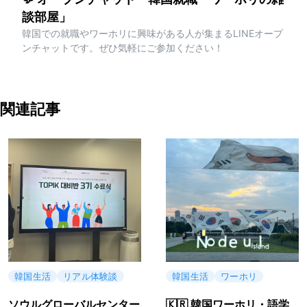
談部屋」
韓国での就職やワーホリに興味がある人が集まるLINEオープ
ンチャットです。ぜひ気軽にご参加ください！
関連記事
韓国生活
リアル体験談
韓国生活
ワーホリ
ソウルグローバルセンター
🇰🇷 韓国ワーホリ・語学