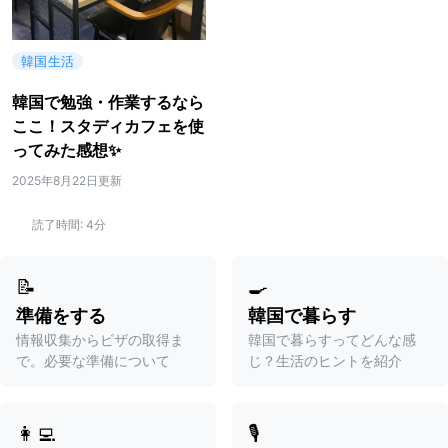
韓国生活
韓国で勉強・作業するなら
ここ！スタディカフェを使
ってみた感想✨
2025年8月22日更新
読了時間:
4分
📝
🍳
準備をする
韓国で暮らす
情報収集からビザの取得ま
韓国で暮らすってどんな感
で。必要な準備について
じ？生活のヒントを紹介
👩‍💻
🎙️