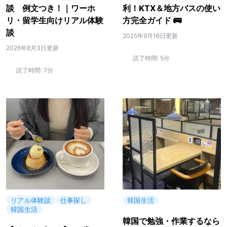
談 例文つき！｜ワーホ
利！KTX＆地方バスの使い
リ・留学生向けリアル体験
方完全ガイド 🚌
談
2025年9月16日更新
2026年8月3日更新
読了時間:
5分
読了時間:
7分
リアル体験談
仕事探し
韓国生活
韓国生活
韓国で勉強・作業するなら