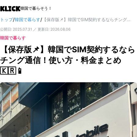
KLICK
韓国で暮らそう！
/
/
トップ
韓国で暮らす
【保存版📌】韓国でSIM契約するならチング通信！使い方・料金まとめ🇰🇷📱
公開日
:
2025.07.31
／
更新日
:
2026.08.06
韓国で暮らす
【保存版📌】韓国でSIM契約するなら
チング通信！使い方・料金まとめ
🇰🇷📱