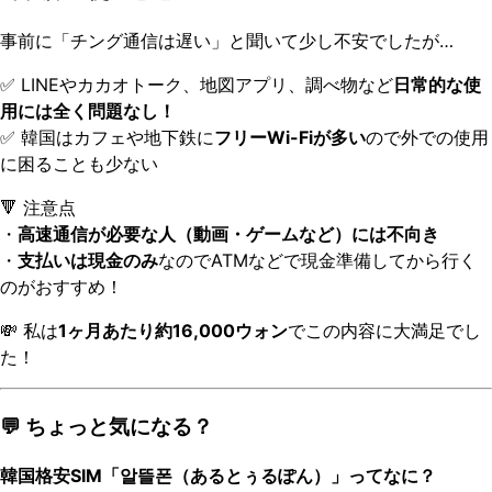
事前に「チング通信は遅い」と聞いて少し不安でしたが…
✅ LINEやカカオトーク、地図アプリ、調べ物など
日常的な使
用には全く問題なし！
✅ 韓国はカフェや地下鉄に
フリーWi-Fiが多い
ので外での使用
に困ることも少ない
🔻 注意点
・
高速通信が必要な人（動画・ゲームなど）には不向き
・
支払いは現金のみ
なのでATMなどで現金準備してから行く
のがおすすめ！
💸 私は
1ヶ月あたり約16,000ウォン
でこの内容に大満足でし
た！
💬 ちょっと気になる？
韓国格安SIM「알뜰폰（あるとぅるぽん）」ってなに？