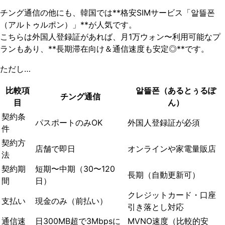
チング通信の他にも、韓国では**格安SIMサービス「알뜰폰
（アルトゥルポン）」**が人気です。
こちらは外国人登録証があれば、月1万ウォン〜利用可能なプ
ランもあり、**長期滞在向け＆通信速度も安定◎**です。
ただし…
比較項
알뜰폰（あるとぅるぽ
チング通信
目
ん）
契約条
パスポートのみOK
外国人登録証が必須
件
契約方
店舗で即日
オンラインや家電量販店
法
契約期
短期〜中期（30〜120
長期（自動更新可）
間
日）
クレジットカード・口座
支払い
現金のみ（前払い）
引き落とし対応
通信速
日300MB超で3Mbpsに
MVNO速度（比較的安