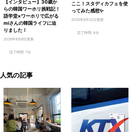
【インタビュー】30歳か
ここ！スタディカフェを使
らの韓国ワーホリ挑戦記！
ってみた感想✨
語学堂×ワーホリで広がる
2025年8月22日更新
miさんの韓国ライフに迫
りました！
読了時間:
4分
2026年8月6日更新
読了時間:
7分
人気の記事