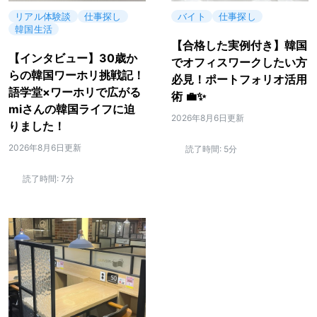
リアル体験談
仕事探し
バイト
仕事探し
韓国生活
【合格した実例付き】韓国
【インタビュー】30歳か
でオフィスワークしたい方
らの韓国ワーホリ挑戦記！
必見！ポートフォリオ活用
語学堂×ワーホリで広がる
術 💼✨
miさんの韓国ライフに迫
2026年8月6日更新
りました！
2026年8月6日更新
読了時間:
5分
読了時間:
7分