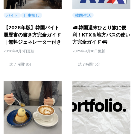
バイト
仕事探し
韓国生活
【2026年版】韓国バイト
🚅 韓国週末ひとり旅に便
履歴書の書き方完全ガイド
利！KTX＆地方バスの使い
｜無料ジェネレーター付き
方完全ガイド 🚌
2026年8月6日更新
2025年9月16日更新
読了時間:
8分
読了時間:
5分