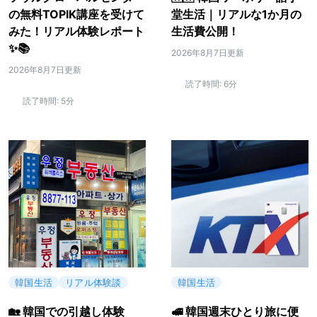
の無料TOPIK講座を受けて
堂生活｜リアルな1か月の
みた！リアル体験レポート
生活費公開！
✨📚
2026年8月7日更新
2026年8月7日更新
読了時間:
6分
読了時間:
5分
韓国生活
リアル体験談
韓国生活
🏡 韓国での引越し体験
🚅 韓国週末ひとり旅に便