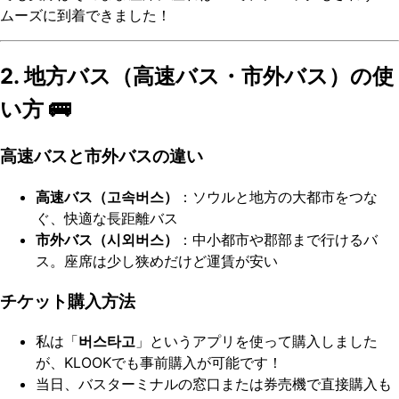
ムーズに到着できました！
2. 地方バス（高速バス・市外バス）の使
い方 🚌
高速バスと市外バスの違い
高速バス（고속버스）
：ソウルと地方の大都市をつな
ぐ、快適な長距離バス
市外バス（시외버스）
：中小都市や郡部まで行けるバ
ス。座席は少し狭めだけど運賃が安い
チケット購入方法
私は「
버스타고
」というアプリを使って購入しました
が、KLOOKでも事前購入が可能です！
当日、バスターミナルの窓口または券売機で直接購入も