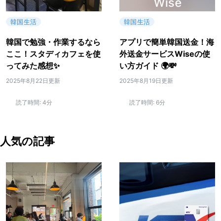
韓国生活
韓国生活
韓国で勉強・作業するなら
アプリで簡単韓国送金！海
ここ！スタディカフェを使
外送金サービスWiseの使
ってみた感想✨
い方ガイド 🌍💸
2025年8月22日更新
2025年8月19日更新
読了時間:
4分
読了時間:
6分
人気の記事