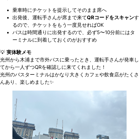
乗車時にチケットを提示してそのまま席へ
出発後、運転手さんが席まで来て
QRコードをスキャン
す
るので、チケットをもう一度見せればOK
バスは時間通りに出発するので、必ず5〜10分前にはタ
ーミナルに到着しておくのがおすすめ
💡
実体験メモ
光州から木浦まで市外バスに乗ったとき、運転手さんが発車し
てから一人ずつQRを確認しに来てくれました！
光州のバスターミナルはかなり大きくカフェや飲食店がたくさ
んあり、楽しめました✨