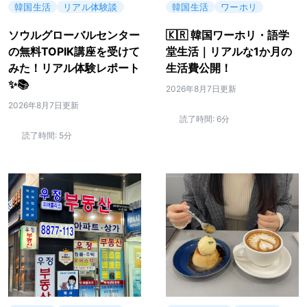
韓国生活
リアル体験談
韓国生活
ワーホリ
ソウルグローバルセンター
🇰🇷 韓国ワーホリ・語学
の無料TOPIK講座を受けて
堂生活｜リアルな1か月の
みた！リアル体験レポート
生活費公開！
✨📚
2026年8月7日更新
2026年8月7日更新
読了時間:
6分
読了時間:
5分