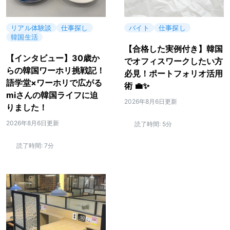
リアル体験談
仕事探し
バイト
仕事探し
韓国生活
【合格した実例付き】韓国
【インタビュー】30歳か
でオフィスワークしたい方
らの韓国ワーホリ挑戦記！
必見！ポートフォリオ活用
語学堂×ワーホリで広がる
術 💼✨
miさんの韓国ライフに迫
2026年8月6日更新
りました！
2026年8月6日更新
読了時間:
5分
読了時間:
7分