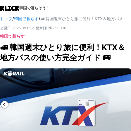
KLICK
韓国で暮らそう！
/
/
トップ
韓国で暮らす
🚅 韓国週末ひとり旅に便利！KTX＆地方バスの使い方完全ガイド 🚌
公開日
:
2025.09.16
／
更新日
:
2025.09.16
韓国で暮らす
🚅 韓国週末ひとり旅に便利！KTX＆
地方バスの使い方完全ガイド 🚌