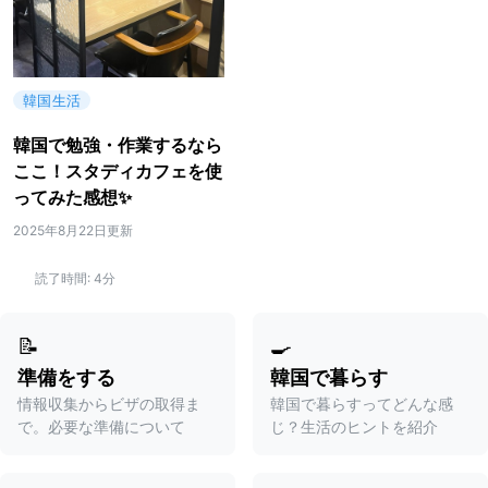
韓国生活
韓国で勉強・作業するなら
ここ！スタディカフェを使
ってみた感想✨
2025年8月22日更新
読了時間:
4分
📝
🍳
準備をする
韓国で暮らす
情報収集からビザの取得ま
韓国で暮らすってどんな感
で。必要な準備について
じ？生活のヒントを紹介