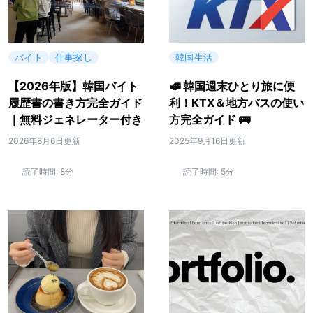
バイト
仕事探し
韓国生活
【2026年版】韓国バイト
🚅 韓国週末ひとり旅に便
履歴書の書き方完全ガイド
利！KTX＆地方バスの使い
｜無料ジェネレーター付き
方完全ガイド 🚌
2026年8月6日更新
2025年9月16日更新
読了時間:
8分
読了時間:
5分