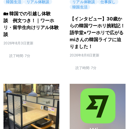
韓国生活
リアル体験談
リアル体験談
仕事探し
韓国生活
🏡 韓国での引越し体験
【インタビュー】30歳か
談 例文つき！｜ワーホ
らの韓国ワーホリ挑戦記！
リ・留学生向けリアル体験
語学堂×ワーホリで広がる
談
miさんの韓国ライフに迫
2026年8月3日更新
りました！
2026年8月6日更新
読了時間:
7分
読了時間:
7分