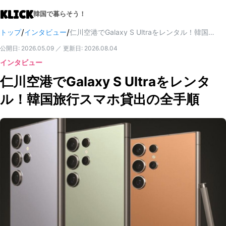
KLICK
韓国で暮らそう！
/
/
トップ
インタビュー
仁川空港でGalaxy S Ultraをレンタル！韓国旅行スマホ貸出の全手順
公開日
:
2026.05.09
／
更新日
:
2026.08.04
インタビュー
仁川空港でGalaxy S Ultraをレンタ
ル！韓国旅行スマホ貸出の全手順