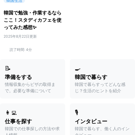
韓国生活
韓国で勉強・作業するなら
ここ！スタディカフェを使
ってみた感想✨
2025年8月22日更新
読了時間:
4分
📝
🍳
準備をする
韓国で暮らす
情報収集からビザの取得ま
韓国で暮らすってどんな感
で。必要な準備について
じ？生活のヒントを紹介
👩‍💻
🎙️
仕事を探す
インタビュー
韓国での仕事探しの方法や求
韓国で暮らす、働く人のイン
人情報
タビュー