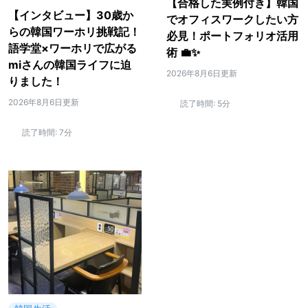
【合格した実例付き】韓国
【インタビュー】30歳か
でオフィスワークしたい方
らの韓国ワーホリ挑戦記！
必見！ポートフォリオ活用
語学堂×ワーホリで広がる
術 💼✨
miさんの韓国ライフに迫
2026年8月6日更新
りました！
2026年8月6日更新
読了時間:
5分
読了時間:
7分