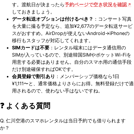
す。渡航日が決まったら
予約ページで空き状況を確認
しておきましょう。
データ転送オプションは付けるべき？
：コンサート写真
を大量に撮る予定なら、追加¥2,677のデータ転送サービ
スがおすすめ。AirDropが使えないAndroid→iPhoneの
移行もスタッフが対応してくれます。
SIMカードは不要
：レンタル端末にはデータ通信用の
SIMが入っているので、別途韓国SIMやポケットWi-Fiを
用意する必要はありません。自分のスマホ用の通信手段
だけ別途確保すればOKです。
会員登録で割引あり
：メンバーシップ価格なら1日
¥1,111〜と、通常価格よりさらにお得。無料登録だけで適
用されるので、使わない手はないですね。
❓ よくある質問
Q. 仁川空港のスマホレンタルは当日予約でも借りられます
か？