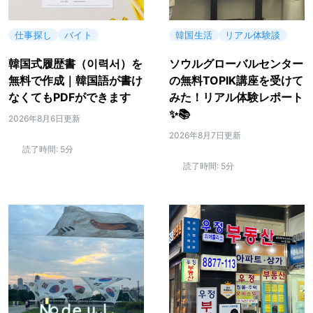
仕事探し
バイト
韓国生活
リアル体験談
韓国式履歴書（이력서）を
ソウルグローバルセンター
無料で作成｜韓国語が書け
の無料TOPIK講座を受けて
なくてもPDFができます
みた！リアル体験レポート
✨📚
2026年8月6日更新
2026年8月7日更新
読了時間:
5分
読了時間:
5分