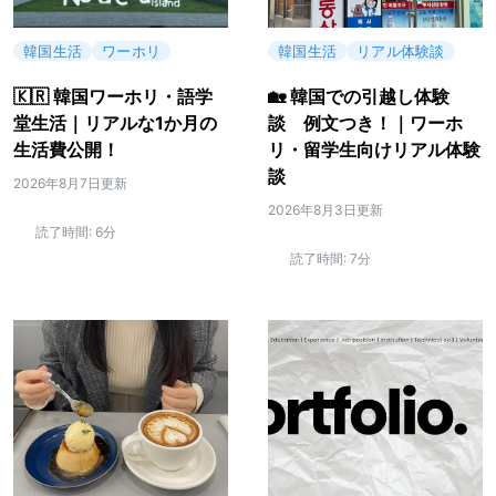
韓国生活
ワーホリ
韓国生活
リアル体験談
🇰🇷 韓国ワーホリ・語学
🏡 韓国での引越し体験
堂生活｜リアルな1か月の
談 例文つき！｜ワーホ
生活費公開！
リ・留学生向けリアル体験
談
2026年8月7日更新
2026年8月3日更新
読了時間:
6分
読了時間:
7分