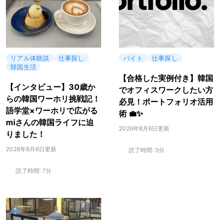
リアル体験談
仕事探し
バイト
仕事探し
韓国生活
【合格した実例付き】韓国
【インタビュー】30歳か
でオフィスワークしたい方
らの韓国ワーホリ挑戦記！
必見！ポートフォリオ活用
語学堂×ワーホリで広がる
術 💼✨
miさんの韓国ライフに迫
2026年8月6日更新
りました！
2026年8月6日更新
読了時間:
5分
読了時間:
7分