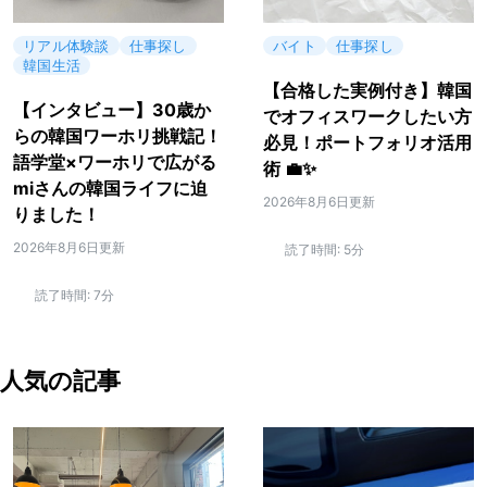
リアル体験談
仕事探し
バイト
仕事探し
韓国生活
【合格した実例付き】韓国
【インタビュー】30歳か
でオフィスワークしたい方
らの韓国ワーホリ挑戦記！
必見！ポートフォリオ活用
語学堂×ワーホリで広がる
術 💼✨
miさんの韓国ライフに迫
2026年8月6日更新
りました！
2026年8月6日更新
読了時間:
5分
読了時間:
7分
人気の記事