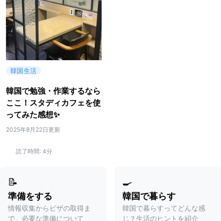
韓国生活
韓国で勉強・作業するなら
ここ！スタディカフェを使
ってみた感想✨
2025年8月22日更新
読了時間:
4分
📝
🍳
準備をする
韓国で暮らす
情報収集からビザの取得ま
韓国で暮らすってどんな感
で。必要な準備について
じ？生活のヒントを紹介