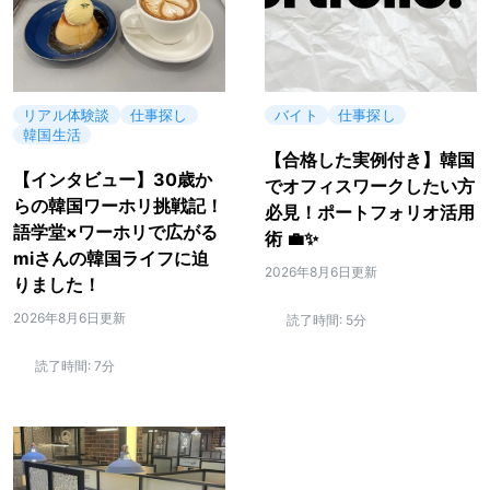
リアル体験談
仕事探し
バイト
仕事探し
韓国生活
【合格した実例付き】韓国
【インタビュー】30歳か
でオフィスワークしたい方
らの韓国ワーホリ挑戦記！
必見！ポートフォリオ活用
語学堂×ワーホリで広がる
術 💼✨
miさんの韓国ライフに迫
2026年8月6日更新
りました！
2026年8月6日更新
読了時間:
5分
読了時間:
7分