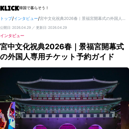
KLICK
韓国で暮らそう！
/
/
トップ
インタビュー
宮中文化祝典2026春｜景福宮開幕式の外国人専用チケット予約ガイド
公開日
:
2026.04.29
／
更新日
:
2026.04.29
インタビュー
宮中文化祝典2026春｜景福宮開幕式
の外国人専用チケット予約ガイド