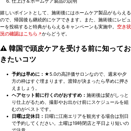
仕上げ＆ホームケア製品の説明
嬉しいポイントとして、施術後にはホームケア製品がもらえる
ので、帰国後も継続的にケアできます。また、施術後にレビュ
ーを投稿すると特典がもらえるキャンペーンも実施中。
空き状
況の確認はこちら
からどうぞ。
⚠️ 韓国で頭皮ケアを受ける前に知ってお
きたいコツ
予約は早めに：
★5.0の高評価サロンなので、週末や夕
方の枠はすぐ埋まります。渡韓が決まったら早めに押さ
えましょう。
ヘアセット前に行くのがおすすめ：
施術後は髪がしっと
り仕上がるため、撮影やお出かけ前にスケジュールを組
むのがベストです。
日曜は定休日：
日曜に江南エリアを観光する場合は別日
で予約してください。土曜は19時閉店と平日より短いの
で注意。