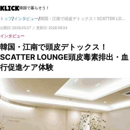
KLICK
韓国で暮らそう！
/
/
トップ
インタビュー
韓国・江南で頭皮デトックス！SCATTER LOUNGE頭皮毒素排出・血行促進ケア体験
公開日
:
2026.05.07
／
更新日
:
2026.08.04
インタビュー
韓国・江南で頭皮デトックス！
SCATTER LOUNGE頭皮毒素排出・血
行促進ケア体験