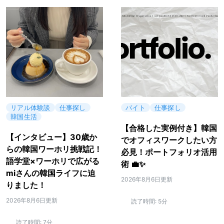
リアル体験談
仕事探し
バイト
仕事探し
韓国生活
【合格した実例付き】韓国
【インタビュー】30歳か
でオフィスワークしたい方
らの韓国ワーホリ挑戦記！
必見！ポートフォリオ活用
語学堂×ワーホリで広がる
術 💼✨
miさんの韓国ライフに迫
2026年8月6日更新
りました！
2026年8月6日更新
読了時間:
5分
読了時間:
7分