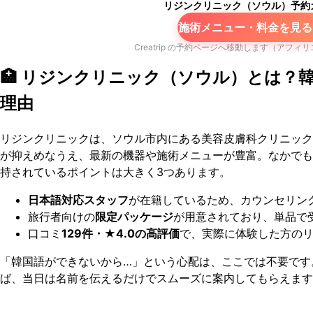
リジンクリニック（ソウル）予約
施術メニュー・料金を見る
Creatrip の予約ページへ移動します（アフィ
🏥 リジンクリニック（ソウル）とは？
理由
リジンクリニックは、ソウル市内にある美容皮膚科クリニック
が抑えめなうえ、最新の機器や施術メニューが豊富。なかでも
持されているポイントは大きく3つあります。
日本語対応スタッフ
が在籍しているため、カウンセリン
旅行者向けの
限定パッケージ
が用意されており、単品で
口コミ
129件・★4.0の高評価
で、実際に体験した方の
「韓国語ができないから…」という心配は、ここでは不要です
ば、当日は名前を伝えるだけでスムーズに案内してもらえます