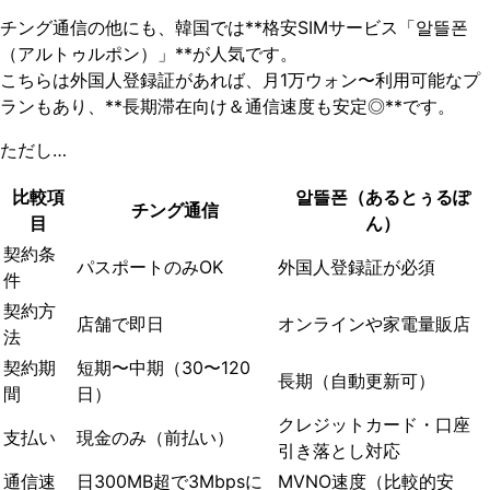
チング通信の他にも、韓国では**格安SIMサービス「알뜰폰
（アルトゥルポン）」**が人気です。
こちらは外国人登録証があれば、月1万ウォン〜利用可能なプ
ランもあり、**長期滞在向け＆通信速度も安定◎**です。
ただし…
比較項
알뜰폰（あるとぅるぽ
チング通信
目
ん）
契約条
パスポートのみOK
外国人登録証が必須
件
契約方
店舗で即日
オンラインや家電量販店
法
契約期
短期〜中期（30〜120
長期（自動更新可）
間
日）
クレジットカード・口座
支払い
現金のみ（前払い）
引き落とし対応
通信速
日300MB超で3Mbpsに
MVNO速度（比較的安