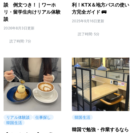
談 例文つき！｜ワーホ
利！KTX＆地方バスの使い
リ・留学生向けリアル体験
方完全ガイド 🚌
談
2025年9月16日更新
2026年8月3日更新
読了時間:
5分
読了時間:
7分
リアル体験談
仕事探し
韓国生活
韓国生活
韓国で勉強・作業するなら