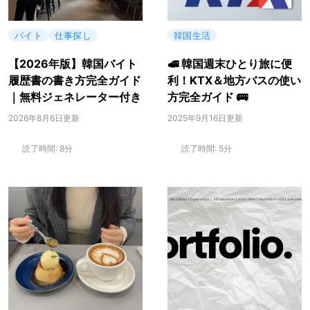
バイト
仕事探し
韓国生活
【2026年版】韓国バイト
🚅 韓国週末ひとり旅に便
履歴書の書き方完全ガイド
利！KTX＆地方バスの使い
｜無料ジェネレーター付き
方完全ガイド 🚌
2026年8月6日更新
2025年9月16日更新
読了時間:
8分
読了時間:
5分