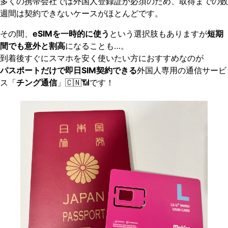
多くの携帯会社では外国人登録証が必須のため、取得までの数
週間は契約できないケースがほとんどです。
その間、
eSIMを一時的に使う
という選択肢もありますが
短期
間でも意外と割高
になることも…。
到着後すぐにスマホを安く使いたい方におすすめなのが
パスポートだけで即日SIM契約できる
外国人専用の通信サービ
ス「
チング通信
」🇨🇳📶です！