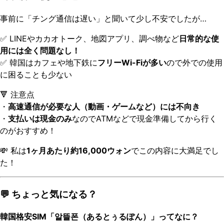
事前に「チング通信は遅い」と聞いて少し不安でしたが…
✅ LINEやカカオトーク、地図アプリ、調べ物など
日常的な使
用には全く問題なし！
✅ 韓国はカフェや地下鉄に
フリーWi-Fiが多い
ので外での使用
に困ることも少ない
🔻 注意点
・
高速通信が必要な人（動画・ゲームなど）には不向き
・
支払いは現金のみ
なのでATMなどで現金準備してから行く
のがおすすめ！
💸 私は
1ヶ月あたり約16,000ウォン
でこの内容に大満足でし
た！
💬 ちょっと気になる？
韓国格安SIM「알뜰폰（あるとぅるぽん）」ってなに？