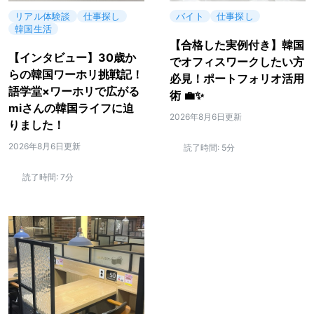
リアル体験談
仕事探し
バイト
仕事探し
韓国生活
【合格した実例付き】韓国
【インタビュー】30歳か
でオフィスワークしたい方
らの韓国ワーホリ挑戦記！
必見！ポートフォリオ活用
語学堂×ワーホリで広がる
術 💼✨
miさんの韓国ライフに迫
2026年8月6日更新
りました！
2026年8月6日更新
読了時間:
5分
読了時間:
7分