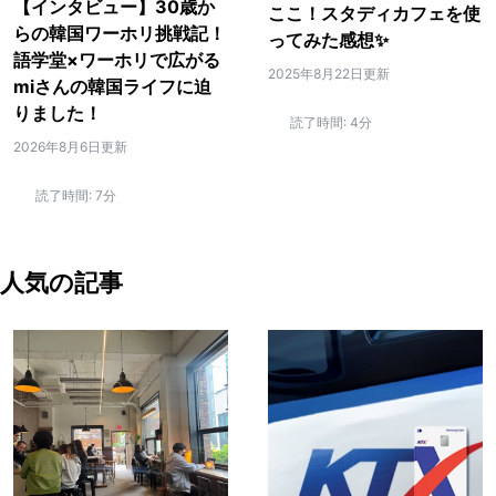
【インタビュー】30歳か
ここ！スタディカフェを使
らの韓国ワーホリ挑戦記！
ってみた感想✨
語学堂×ワーホリで広がる
2025年8月22日更新
miさんの韓国ライフに迫
りました！
読了時間:
4分
2026年8月6日更新
読了時間:
7分
人気の記事