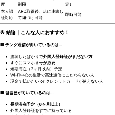
度
制限
定）
本人認
ARC取得後、店に連絡し
即時可能
証対応
て紐づけ可能
🎯 結論｜こんな人におすすめ！
🟥 チング通信が向いているのは…
渡韓したばかりで
外国人登録証がまだない方
すぐにスマホ番号が必要
短期滞在（3ヶ月以内）予定
Wi-Fi中心の生活で高速通信にこだわらない人
現金で払いたい or クレジットカードが使えない人
🟩 알뜰폰が向いているのは…
長期滞在予定（6ヶ月以上）
外国人登録証をすでに持っている