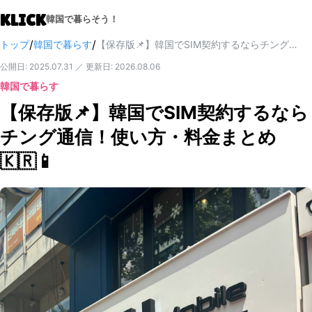
KLICK
韓国で暮らそう！
/
/
トップ
韓国で暮らす
【保存版📌】韓国でSIM契約するならチング通信！使い方・料金まとめ🇰🇷📱
公開日
:
2025.07.31
／
更新日
:
2026.08.06
韓国で暮らす
【保存版📌】韓国でSIM契約するなら
チング通信！使い方・料金まとめ
🇰🇷📱