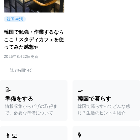
韓国生活
韓国で勉強・作業するなら
ここ！スタディカフェを使
ってみた感想✨
2025年8月22日更新
読了時間:
4分
📝
🍳
準備をする
韓国で暮らす
情報収集からビザの取得ま
韓国で暮らすってどんな感
で。必要な準備について
じ？生活のヒントを紹介
👩‍💻
🎙️