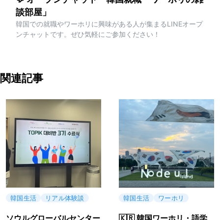
談部屋」
韓国での就職やワーホリに興味がある人が集まるLINEオープ
ンチャットです。ぜひ気軽にご参加ください！
関連記事
韓国生活
リアル体験談
韓国生活
ワーホリ
ソウルグローバルセンター
🇰🇷 韓国ワーホリ・語学