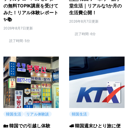
の無料TOPIK講座を受けて
堂生活｜リアルな1か月の
みた！リアル体験レポート
生活費公開！
✨📚
2026年8月7日更新
2026年8月7日更新
読了時間:
6分
読了時間:
5分
韓国生活
リアル体験談
韓国生活
🏡 韓国での引越し体験
🚅 韓国週末ひとり旅に便