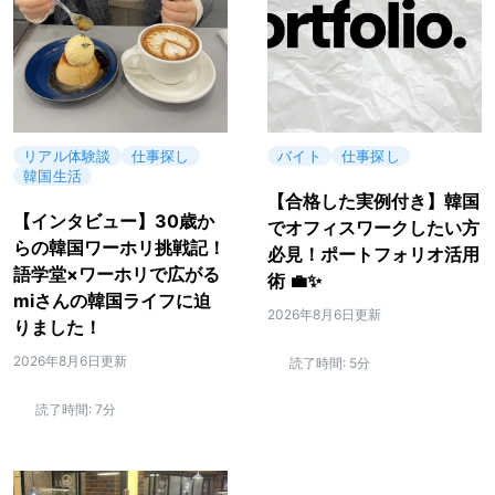
リアル体験談
仕事探し
バイト
仕事探し
韓国生活
【合格した実例付き】韓国
【インタビュー】30歳か
でオフィスワークしたい方
らの韓国ワーホリ挑戦記！
必見！ポートフォリオ活用
語学堂×ワーホリで広がる
術 💼✨
miさんの韓国ライフに迫
2026年8月6日更新
りました！
2026年8月6日更新
読了時間:
5分
読了時間:
7分