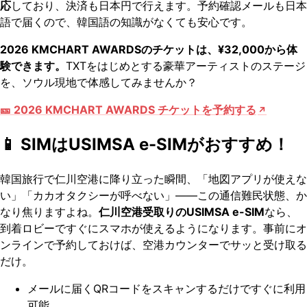
応
しており、決済も日本円で行えます。予約確認メールも日本
語で届くので、韓国語の知識がなくても安心です。
2026 KMCHART AWARDSのチケットは、¥32,000から体
験できます。
TXTをはじめとする豪華アーティストのステージ
を、ソウル現地で体感してみませんか？
🎫 2026 KMCHART AWARDS チケットを予約する
📱 SIMは
USIMSA e-SIM
がおすすめ！
韓国旅行で仁川空港に降り立った瞬間、「地図アプリが使えな
い」「カカオタクシーが呼べない」——この通信難民状態、か
なり焦りますよね。
仁川空港受取りのUSIMSA e-SIM
なら、
到着ロビーですぐにスマホが使えるようになります。事前にオ
ンラインで予約しておけば、空港カウンターでサッと受け取る
だけ。
メールに届くQRコードをスキャンするだけですぐに利用
可能