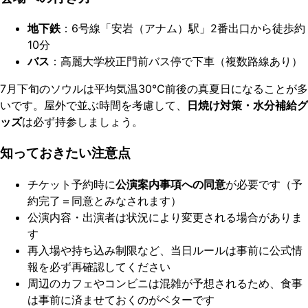
地下鉄
：6号線「安岩（アナム）駅」2番出口から徒歩約
10分
バス
：高麗大学校正門前バス停で下車（複数路線あり）
7月下旬のソウルは平均気温30℃前後の真夏日になることが多
いです。屋外で並ぶ時間を考慮して、
日焼け対策・水分補給グ
ッズ
は必ず持参しましょう。
知っておきたい注意点
チケット予約時に
公演案内事項への同意
が必要です（予
約完了＝同意とみなされます）
公演内容・出演者は状況により変更される場合がありま
す
再入場や持ち込み制限など、当日ルールは事前に公式情
報を必ず再確認してください
周辺のカフェやコンビニは混雑が予想されるため、食事
は事前に済ませておくのがベターです