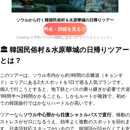
ソウルから行く韓国民俗村＆水原華城の日帰りツアー
料金・詳細を見る
Creatrip の予約ページへ移動します（アフィリエイトリンク）
🏛️ 韓国民俗村＆水原華城の日帰りツアー
とは？
このツアーは、ソウル市内から約1時間の京畿道（キョンギ
ド）エリアにある2大スポットを1日で巡る人気プランです。
個人で行こうとすると、地下鉄とバスの乗り継ぎが必要で片道
1時間半〜2時間かかることも。しかもルートが複雑で、初め
ての韓国旅行ではかなりハードルが高いです。
ツアーなら
ソウル中心部から往復シャトルバスで直行
。移動の
ストレスがゼロになるうえ、効率よく複数のスポットを回れま
す。日本語対応スタッフがいるので、韓国語が話せなくても安