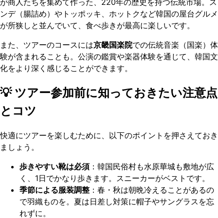
が商人たちを集めて作った、220年の歴史を持つ伝統市場。ス
ンデ（腸詰め）やトッポッキ、ホットクなど韓国の屋台グルメ
が所狭しと並んでいて、食べ歩きが最高に楽しいです。
また、ツアーのコースには
京畿国楽院
での伝統音楽（国楽）体
験が含まれることも。公演の鑑賞や楽器体験を通じて、韓国文
化をより深く感じることができます。
💡 ツアー参加前に知っておきたい注意点
とコツ
快適にツアーを楽しむために、以下のポイントを押さえておき
ましょう。
歩きやすい靴は必須
：韓国民俗村も水原華城も敷地が広
く、1日でかなり歩きます。スニーカーがベストです。
季節による服装調整
：春・秋は朝晩冷えることがあるの
で羽織ものを。夏は日差し対策に帽子やサングラスを忘
れずに。