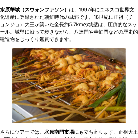
水原華城（スウォンファソン）
は、1997年にユネスコ世界文
化遺産に登録された朝鮮時代の城郭です。18世紀に正祖（チ
ョンジョ）大王が築いた全長約5.7kmの城壁は、圧倒的なスケ
ール。城壁に沿って歩きながら、八達門や華虹門などの歴史的
建造物をじっくり鑑賞できます。
さらにツアーでは、
水原南門市場
にも立ち寄ります。正祖大王