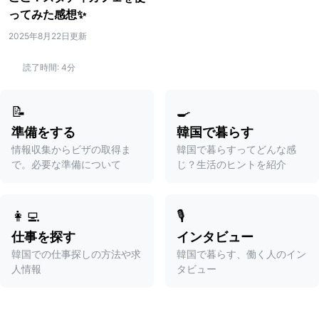
ってみた感想✨
2025年8月22日更新
読了時間:
4分
📝
🍳
準備をする
韓国で暮らす
情報収集からビザの取得ま
韓国で暮らすってどんな感
で。必要な準備について
じ？生活のヒントを紹介
👩‍💻
🎙️
仕事を探す
インタビュー
韓国での仕事探しの方法や求
韓国で暮らす、働く人のイン
人情報
タビュー