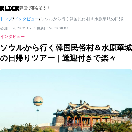
KLICK
韓国で暮らそう！
/
/
トップ
インタビュー
ソウルから行く韓国民俗村＆水原華城の日帰りツアー｜送迎付きで楽々
公開日
:
2026.05.07
／
更新日
:
2026.08.04
インタビュー
ソウルから行く韓国民俗村＆水原華城
の日帰りツアー｜送迎付きで楽々