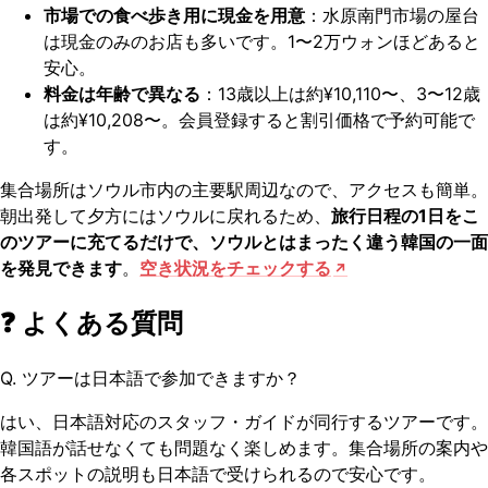
市場での食べ歩き用に現金を用意
：水原南門市場の屋台
は現金のみのお店も多いです。1〜2万ウォンほどあると
安心。
料金は年齢で異なる
：13歳以上は約¥10,110〜、3〜12歳
は約¥10,208〜。会員登録すると割引価格で予約可能で
す。
集合場所はソウル市内の主要駅周辺なので、アクセスも簡単。
朝出発して夕方にはソウルに戻れるため、
旅行日程の1日をこ
のツアーに充てるだけで、ソウルとはまったく違う韓国の一面
を発見できます
。
空き状況をチェックする
❓ よくある質問
Q. ツアーは日本語で参加できますか？
はい、日本語対応のスタッフ・ガイドが同行するツアーです。
韓国語が話せなくても問題なく楽しめます。集合場所の案内や
各スポットの説明も日本語で受けられるので安心です。