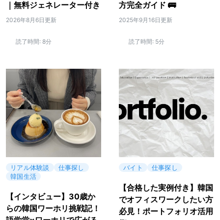
｜無料ジェネレーター付き
方完全ガイド 🚌
2026年8月6日更新
2025年9月16日更新
読了時間:
8分
読了時間:
5分
リアル体験談
仕事探し
バイト
仕事探し
韓国生活
【合格した実例付き】韓国
【インタビュー】30歳か
でオフィスワークしたい方
らの韓国ワーホリ挑戦記！
必見！ポートフォリオ活用
語学堂×ワーホリで広がる