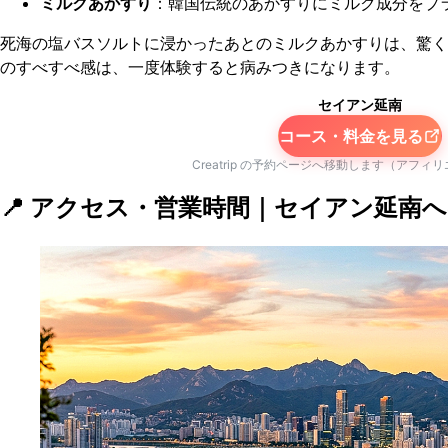
ミルクあかすり
：韓国伝統のあかすりにミルク成分をプ
死海の塩バスソルトに浸かったあとのミルクあかすりは、驚く
のすべすべ感は、一度体験すると病みつきになります。
セイアン延南
コース・料金を見る
Creatrip の予約ページへ移動します（アフィ
📍 アクセス・営業時間｜セイアン延南