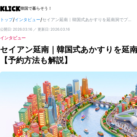
KLICK
韓国で暮らそう！
/
/
トップ
インタビュー
セイアン延南｜韓国式あかすりを延南洞でプライベート体験【予約方法も解説】
公開日
:
2026.03.16
／
更新日
:
2026.03.16
インタビュー
セイアン延南｜韓国式あかすりを延
【予約方法も解説】