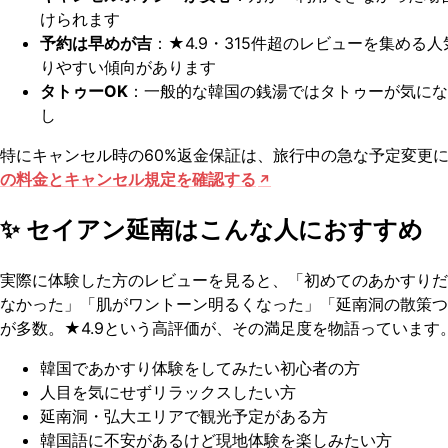
けられます
予約は早めが吉
：★4.9・315件超のレビューを集め
りやすい傾向があります
タトゥーOK
：一般的な韓国の銭湯ではタトゥーが気にな
し
特にキャンセル時の60%返金保証は、旅行中の急な予定変更
の料金とキャンセル規定を確認する
✨ セイアン延南はこんな人におすすめ
実際に体験した方のレビューを見ると、「初めてのあかすりだ
なかった」「肌がワントーン明るくなった」「延南洞の散策つ
が多数。★4.9という高評価が、その満足度を物語っています
韓国であかすり体験をしてみたい初心者の方
人目を気にせずリラックスしたい方
延南洞・弘大エリアで観光予定がある方
韓国語に不安があるけど現地体験を楽しみたい方