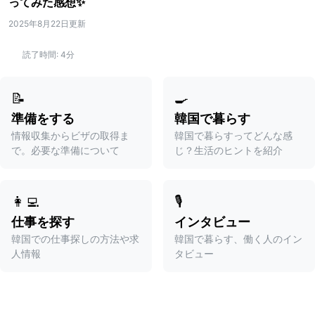
ってみた感想✨
2025年8月22日更新
読了時間:
4分
📝
🍳
準備をする
韓国で暮らす
情報収集からビザの取得ま
韓国で暮らすってどんな感
で。必要な準備について
じ？生活のヒントを紹介
👩‍💻
🎙️
仕事を探す
インタビュー
韓国での仕事探しの方法や求
韓国で暮らす、働く人のイン
人情報
タビュー