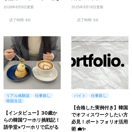
2026年8月6日更新
2025年9月16日更新
読了時間:
8分
読了時間:
5分
リアル体験談
仕事探し
バイト
仕事探し
韓国生活
【合格した実例付き】韓国
【インタビュー】30歳か
でオフィスワークしたい方
らの韓国ワーホリ挑戦記！
必見！ポートフォリオ活用
語学堂×ワーホリで広がる
術 💼✨