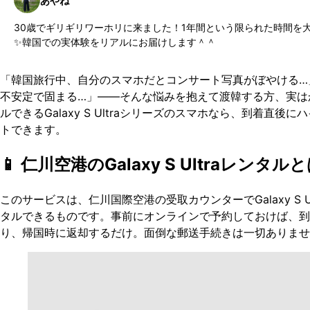
あやね
30歳でギリギリワーホリに来ました！1年間という限られた時間を
✨韓国での実体験をリアルにお届けします＾＾
「韓国旅行中、自分のスマホだとコンサート写真がぼやける…
不安定で固まる…」——そんな悩みを抱えて渡韓する方、実は
ルできるGalaxy S Ultraシリーズのスマホなら、到着直
トできます。
📱 仁川空港のGalaxy S Ultraレンタル
このサービスは、仁川国際空港の受取カウンターでGalaxy S 
タルできるものです。事前にオンラインで予約しておけば、到
り、帰国時に返却するだけ。面倒な郵送手続きは一切ありませ