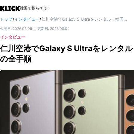
KLICK
韓国で暮らそう！
/
/
トップ
インタビュー
仁川空港でGalaxy S Ultraをレンタル！韓国旅行スマホ貸出の全手順
公開日
:
2026.05.09
／
更新日
:
2026.08.04
インタビュー
仁川空港でGalaxy S Ultraをレ
の全手順