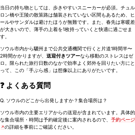
当日の持ち物としては、歩きやすいスニーカーが必須。チュル
ロン橋や王陵の散策路は舗装されていない区間もあるため、ヒ
ールやサンダルは避けたほうが無難です。また、春先は寒暖差
が大きいので、薄手の上着を1枚持っていくと快適に過ごせま
す。
ソウル市内から驪州まで公共交通機関で行くと片道1時間半〜
2時間かかりますが、
送迎付きツアー
なら移動のストレスはゼ
ロ。限られた旅行日数のなかで効率よく郊外を回りたい方にと
って、この「手ぶら感」は想像以上にありがたいです。
❓ よくある質問
Q. ソウルのどこから出発しますか？集合場所は？
ソウル市内の主要エリアからの送迎が含まれています。具体的
な集合場所・時間は予約確定後に案内されるので、
予約ページ
の詳細を事前にご確認ください。