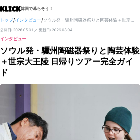
KLICK
韓国で暮らそう！
/
/
トップ
インタビュー
ソウル発・驪州陶磁器祭りと陶芸体験＋世宗大王陵 日帰りツアー完全ガイド
公開日
:
2026.05.01
／
更新日
:
2026.08.04
インタビュー
ソウル発・驪州陶磁器祭りと陶芸体験
＋世宗大王陵 日帰りツアー完全ガイ
ド