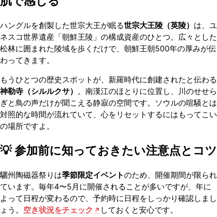
肌で感じる
ハングルを創製した世宗大王が眠る
世宗大王陵（英陵）
は、ユ
ネスコ世界遺産「朝鮮王陵」の構成資産のひとつ。広々とした
松林に囲まれた陵域を歩くだけで、朝鮮王朝500年の厚みが伝
わってきます。
もうひとつの歴史スポットが、新羅時代に創建されたと伝わる
神勒寺（シルルクサ）
。南漢江のほとりに位置し、川のせせら
ぎと鳥の声だけが聞こえる静寂の空間です。ソウルの喧騒とは
対照的な時間が流れていて、心をリセットするにはもってこい
の場所ですよ。
💡 参加前に知っておきたい注意点とコツ
驪州陶磁器祭りは
季節限定イベント
のため、開催期間が限られ
ています。毎年4〜5月に開催されることが多いですが、年に
よって日程が変わるので、予約時に日程をしっかり確認しまし
ょう。
空き状況をチェック
しておくと安心です。