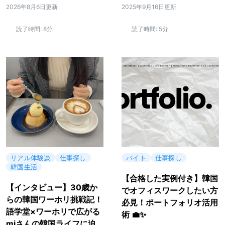
2026年8月6日更新
2025年9月16日更新
読了時間:
8分
読了時間:
5分
リアル体験談
仕事探し
バイト
仕事探し
韓国生活
【合格した実例付き】韓国
【インタビュー】30歳か
でオフィスワークしたい方
らの韓国ワーホリ挑戦記！
必見！ポートフォリオ活用
語学堂×ワーホリで広がる
術 💼✨
miさんの韓国ライフに迫