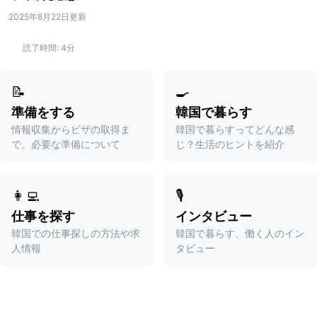
2025年8月22日更新
読了時間:
4分
📝
🍳
準備をする
韓国で暮らす
情報収集からビザの取得ま
韓国で暮らすってどんな感
で。必要な準備について
じ？生活のヒントを紹介
👩‍💻
🎙️
仕事を探す
インタビュー
韓国での仕事探しの方法や求
韓国で暮らす、働く人のイン
人情報
タビュー