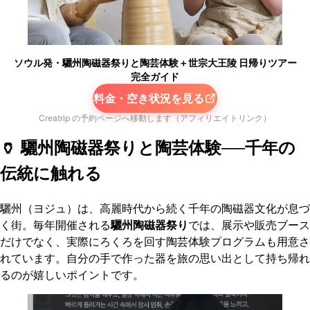
ソウル発・驪州陶磁器祭りと陶芸体験＋世宗大王陵 日帰りツアー
完全ガイド
料金・空き状況を見る
Creatrip の予約ページへ移動します（アフィリエイトリンク）
🏺 驪州陶磁器祭りと陶芸体験──千年の
伝統に触れる
驪州（ヨジュ）は、高麗時代から続く千年の陶磁器文化が息づ
く街。毎年開催される
驪州陶磁器祭り
では、展示や販売ブース
だけでなく、実際にろくろを回す陶芸体験プログラムも用意さ
れています。自分の手で作った器を旅の思い出として持ち帰れ
るのが嬉しいポイントです。