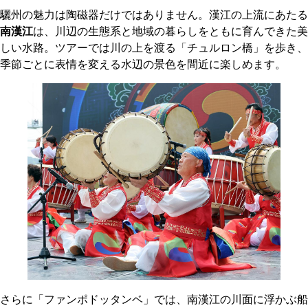
驪州の魅力は陶磁器だけではありません。漢江の上流にあたる
南漢江
は、川辺の生態系と地域の暮らしをともに育んできた美
しい水路。ツアーでは川の上を渡る「チュルロン橋」を歩き、
季節ごとに表情を変える水辺の景色を間近に楽しめます。
さらに「ファンポドッタンベ」では、南漢江の川面に浮かぶ船